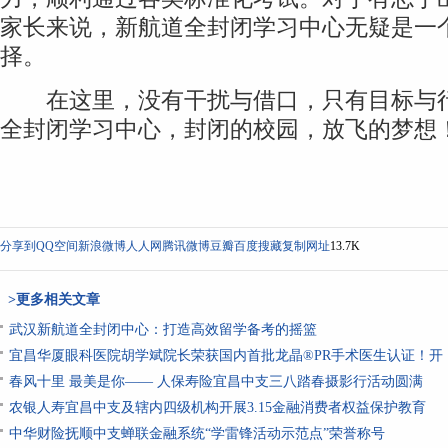
家长来说，新航道全封闭学习中心无疑是一
择。
在这里，没有干扰与借口，只有目标与行
全封闭学习中心，封闭的校园，放飞的梦想
分享到
QQ空间
新浪微博
人人网
腾讯微博
豆瓣
百度搜藏
复制网址
13.7K
>更多相关文章
武汉新航道全封闭中心：打造高效留学备考的摇篮
宜昌华厦眼科医院胡学斌院长荣获国内首批龙晶®PR手术医生认证！开
春风十里 最美是你—— 人保寿险宜昌中支三八踏春摄影行活动圆满
农银人寿宜昌中支及辖内四级机构开展3.15金融消费者权益保护教育
中华财险抚顺中支蝉联金融系统“学雷锋活动示范点”荣誉称号