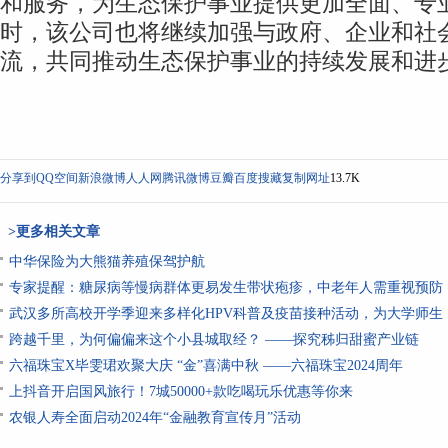
和服务，为生态保护事业提供更加全面、专
时，该公司也将继续加强与政府、企业和社
流，共同推动生态保护事业的持续发展和进
分享到
QQ空间
新浪微博
人人网
腾讯微博
豆瓣
百度搜藏
复制网址
13.7K
>更多相关文章
中华保险为大熊猫养殖保驾护航
专家提醒：糖尿病等慢病群体更易发生带状疱疹，中老年人需重视预防
武汉多所高校开学季迎来多样化HPV科普及疫苗接种活动，为大学师生
跨越千里，为何偏偏来这个小县城取经？ ——探究秭归甜蜜产业链
六福珠宝X毕雯珺欢聚大庆 “金”喜满中秋 ——六福珠宝2024周年
上抖音开启国风旅行！7城50000+款吃喝玩乐优惠等你来
农银人寿全面启动2024年“金融教育宣传月”活动